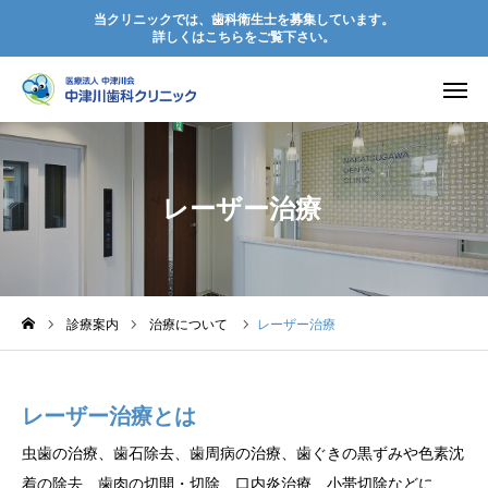
当クリニックでは、歯科衛生士を募集しています。
詳しくはこちらをご覧下さい。
電話予約
初診の方へ
診療案内
カレンダー
レーザー治療
アクセス
お知らせ
院長挨拶
診療案内
治療について
レーザー治療
診療案内
レーザー治療とは
院内紹介
虫歯の治療、歯石除去、歯周病の治療、歯ぐきの黒ずみや色素沈
訪問歯科
着の除去、歯肉の切開・切除、口内炎治療、小帯切除などに