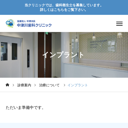
当クリニックでは、歯科衛生士を募集しています。
詳しくはこちらをご覧下さい。
電話予約
初診の方へ
診療案内
カレンダー
インプラント
アクセス
お知らせ
院長挨拶
診療案内
治療について
インプラント
診療案内
ただいま準備中です。
院内紹介
訪問歯科